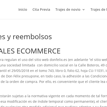
Inicio
Cita Previa
Trajes de novio
Trajes de
nes y reembolsos
ALES ECOMMERCE
regulan el uso del sitio web donfelix.es (en adelante “el sitio web
 es una sociedad limitada con domicilio social en la Calle Boteros, 
il el 29/05/2018 en el tomo 743, libro 0, folio 62, hoja CU-11031, in
net de Don Félix presupone, en todo caso, la adhesión a las Condici
e la orden de compra. Por ello, es conveniente que el cliente lea
starán sujetas a la normativa vigente en cada momento de tal for
i esa modificación es de índole temporal como permanente), el cli
á de cualquier otra medida adicional que pudiera adoptar a su favo