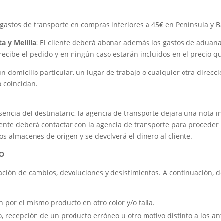
 gastos de transporte en compras inferiores a 45€ en Península y Ba
a y Melilla:
El cliente deberá abonar además los gastos de aduana
ecibe el pedido y en ningún caso estarán incluidos en el precio q
un domicilio particular, un lugar de trabajo o cualquier otra direc
o coincidan.
sencia del destinatario, la agencia de transporte dejará una nota in
 cliente deberá contactar con la agencia de transporte para procede
os almacenes de origen y se devolverá el dinero al cliente.
TO
zación de cambios, devoluciones y desistimientos. A continuación, d
n por el mismo producto en otro color y/o talla.
o, recepción de un producto erróneo u otro motivo distinto a los an