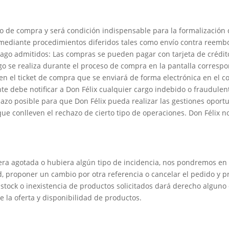
ceso de compra y será condición indispensable para la formalización
mediante procedimientos diferidos tales como envío contra reembol
ago admitidos: Las compras se pueden pagar con tarjeta de crédi
go se realiza durante el proceso de compra en la pantalla correspo
en el ticket de compra que se enviará de forma electrónica en el 
nte debe notificar a Don Félix cualquier cargo indebido o fraudulent
plazo posible para que Don Félix pueda realizar las gestiones opor
 conlleven el rechazo de cierto tipo de operaciones. Don Félix no 
uviera agotada o hubiera algún tipo de incidencia, nos pondremos e
d, proponer un cambio por otra referencia o cancelar el pedido y p
stock o inexistencia de productos solicitados dará derecho alguno
 la oferta y disponibilidad de productos.