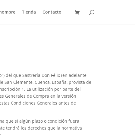
 hombre
Tienda
Contacto
”) del que Sastrería Don Félix (en adelante
49 de San Clemente, Cuenca, España, provista de
scripción 1. La utilización por parte del
ones Generales de Compra en la versión
 estas Condiciones Generales antes de
ma que si algún plazo o condición fuera
ente tendrá los derechos que la normativa
r.