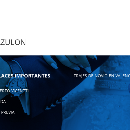
 AZULON
LACES IMPORTANTES
TRAJES DE NOVIO EN VALENC
ERTO VICENTTI
NDA
 PREVIA