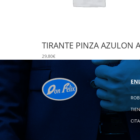
TIRANTE PINZA AZULON
29,80
€
EN
ROB
TIE
CITA