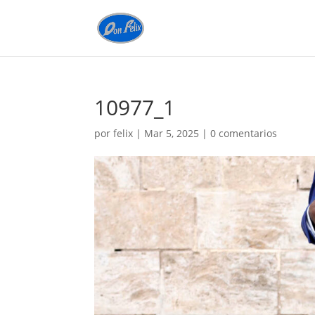
10977_1
por
felix
|
Mar 5, 2025
|
0 comentarios