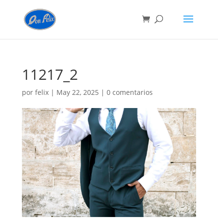
11217_2
por
felix
|
May 22, 2025
|
0 comentarios