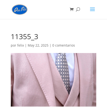
11355_3
por
felix
|
May 22, 2025
|
0 comentarios